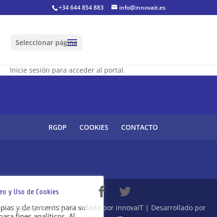
+34 644 854 883
info@innovait.es
Seleccionar página
Inicie sesión para acceder al portal.
RGDP
COOKIES
CONTACTO
o y Uso de Cookies
opias y de terceros para su
Copyright © 2021 Diseñado por innovaIT | Desarrollado por
ra fines analíticos. Al